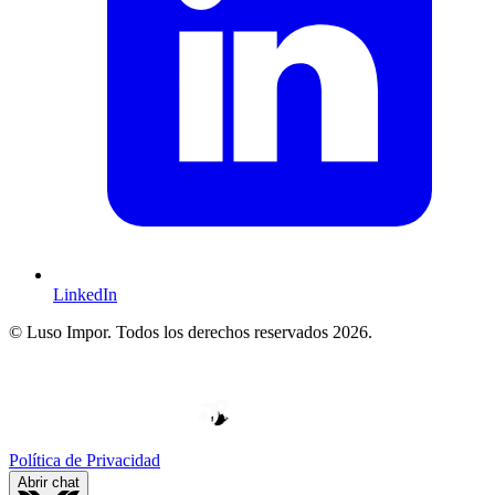
LinkedIn
© Luso Impor. Todos los derechos reservados 2026.
W
V
E
D
H
O
O
Y
P
B
E
E
P
*
*
R
D
*
L
E
Política de Privacidad
Abrir chat