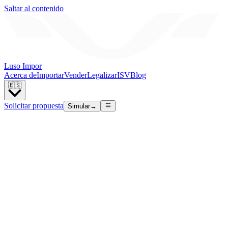
Saltar al contenido
Luso Impor
Acerca de
Importar
Vender
Legalizar
ISV
Blog
🇪🇸
Solicitar propuesta
Simular
→