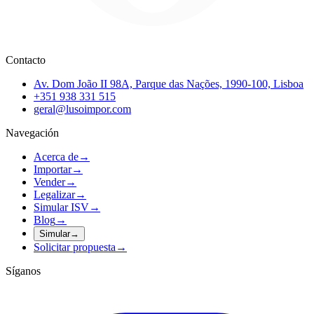
Contacto
Av. Dom João II 98A, Parque das Nações, 1990-100, Lisboa
+351 938 331 515
geral@lusoimpor.com
Navegación
Acerca de
→
Importar
→
Vender
→
Legalizar
→
Simular ISV
→
Blog
→
Simular
→
Solicitar propuesta
→
Síganos