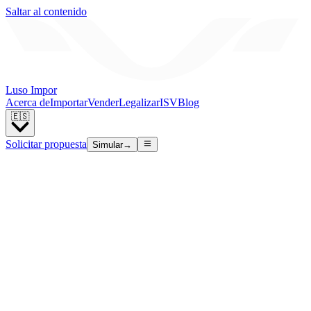
Saltar al contenido
Luso Impor
Acerca de
Importar
Vender
Legalizar
ISV
Blog
🇪🇸
Solicitar propuesta
Simular
→