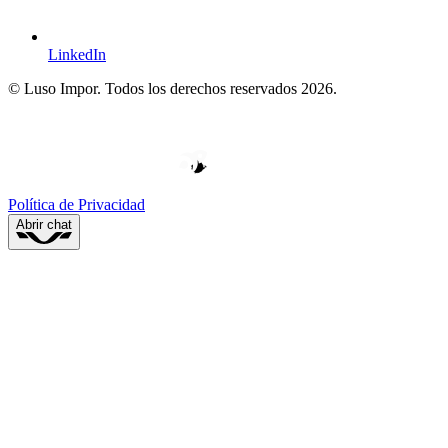
LinkedIn
© Luso Impor. Todos los derechos reservados 2026.
W
V
E
D
H
O
O
Y
P
B
E
E
P
*
*
R
D
*
L
E
Política de Privacidad
Abrir chat