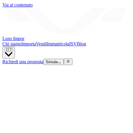
Vai al contenuto
Luso Impor
Chi siamo
Importa
Vendi
Immatricola
ISV
Blog
🇮🇹
Richiedi una proposta
Simula
→