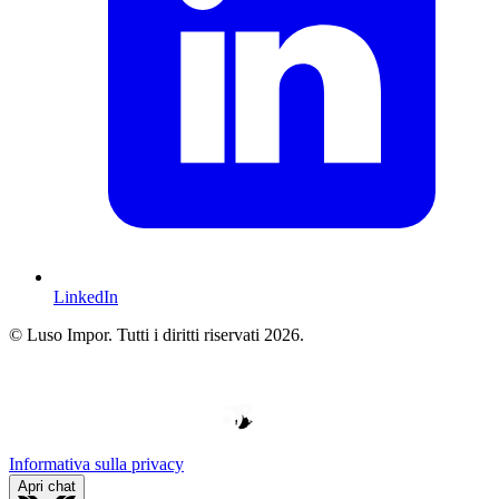
LinkedIn
© Luso Impor. Tutti i diritti riservati 2026.
W
V
E
D
H
O
O
Y
P
B
E
E
P
*
*
R
D
*
L
E
Informativa sulla privacy
Apri chat