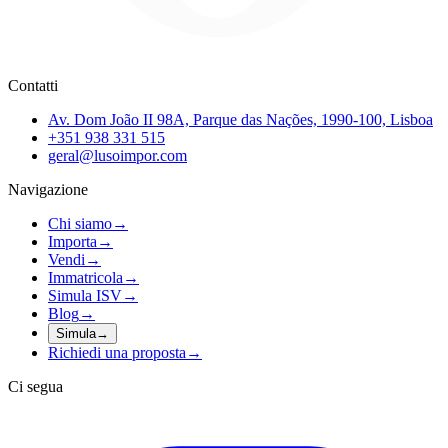
Contatti
Av. Dom João II 98A, Parque das Nações, 1990-100, Lisboa
+351 938 331 515
geral@lusoimpor.com
Navigazione
Chi siamo
→
Importa
→
Vendi
→
Immatricola
→
Simula ISV
→
Blog
→
Simula
→
Richiedi una proposta
→
Ci segua