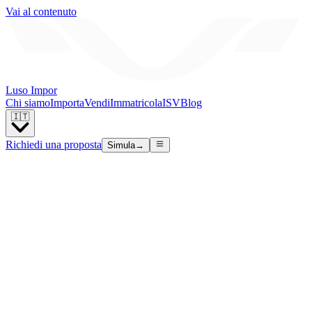
Vai al contenuto
Luso Impor
Chi siamo
Importa
Vendi
Immatricola
ISV
Blog
🇮🇹
Richiedi una proposta
Simula
→