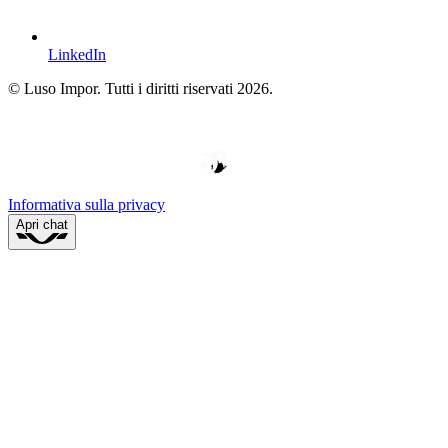
LinkedIn
© Luso Impor. Tutti i diritti riservati 2026.
W
V
E
D
H
O
O
Y
P
B
E
E
P
*
*
R
D
*
L
E
Informativa sulla privacy
Apri chat