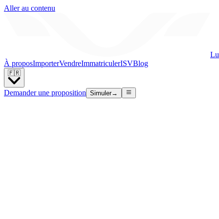
Aller au contenu
Lu
À propos
Importer
Vendre
Immatriculer
ISV
Blog
🇫🇷
Demander une proposition
Simuler
→