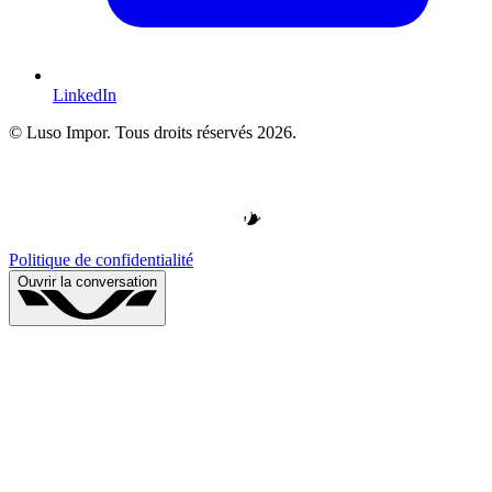
LinkedIn
© Luso Impor. Tous droits réservés 2026.
W
V
E
D
H
O
O
Y
P
B
E
E
P
*
*
R
D
*
L
E
Politique de confidentialité
Ouvrir la conversation