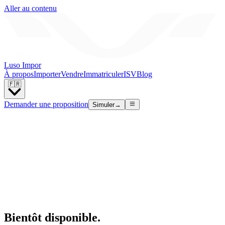
Aller au contenu
Luso Impor
À propos
Importer
Vendre
Immatriculer
ISV
Blog
🇫🇷
Demander une proposition
Simuler
→
Bientôt disponible.