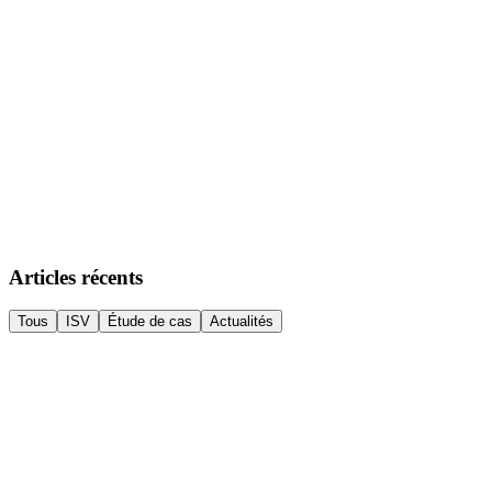
Étude de cas
À la une
·
27 de julho de 2026
·
5
min de lecture
Porsche 964 Carrera 2 Cabriolet – Um clássico em
constante valorização
Há automóveis que nunca deixam de ser especiais. O Porsche 964
Carrera 2 Cabriolet, com caixa manual, é um desses casos.
ler artigo
→
Articles récents
Tous
ISV
Étude de cas
Actualités
ISV
·