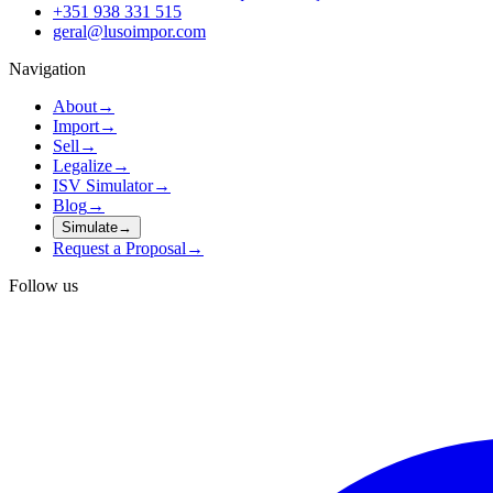
+351 938 331 515
geral@lusoimpor.com
Navigation
About
→
Import
→
Sell
→
Legalize
→
ISV Simulator
→
Blog
→
Simulate
→
Request a Proposal
→
Follow us