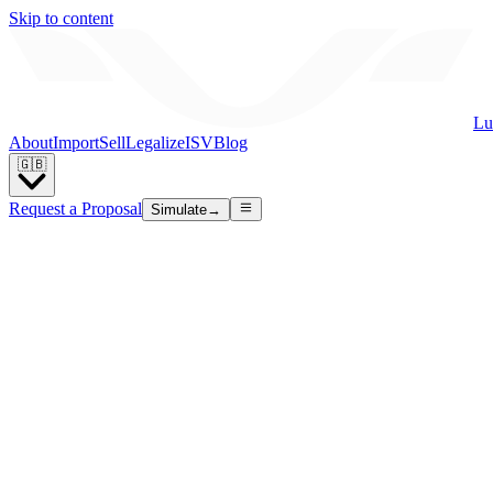
Skip to content
Lu
About
Import
Sell
Legalize
ISV
Blog
🇬🇧
Request a Proposal
Simulate
→