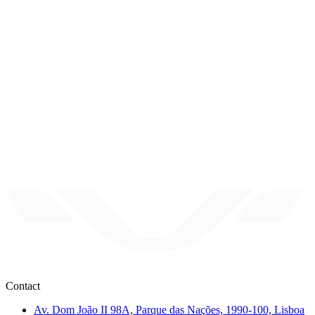
Case study
·
Contact
Av. Dom João II 98A, Parque das Nações, 1990-100, Lisboa