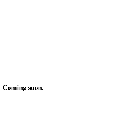
Coming soon.
Case study
Featured
·
27 July 2026
·
5
min read
Porsche 964 Carrera 2 Cabriolet – Um clássico em con