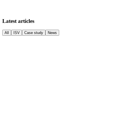
Há automóveis que nunca deixam de ser especiais. O Porsche 964 Car
ler artigo
→
Latest articles
All
ISV
Case study
News
ISV
·
News
·