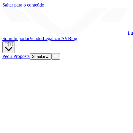
Saltar para o conteúdo
Lu
Sobre
Importar
Vender
Legalizar
ISV
Blog
🇵🇹
Pedir Proposta
Simular
→