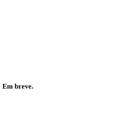
Em breve.
Caso de estudo
Em destaque
·
27 de julho de 2026
·
5
min de leitura
Porsche 964 Carrera 2 Cabriolet – Um clássico em con