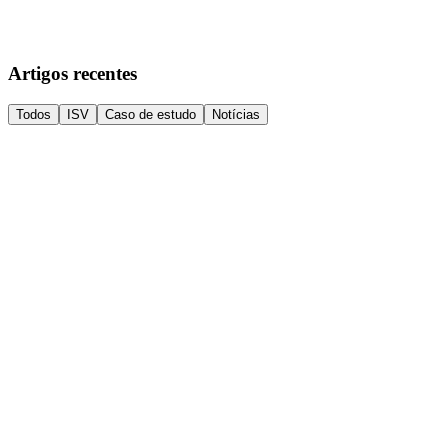
Há automóveis que nunca deixam de ser especiais. O Porsche 964 Car
ler artigo
→
Artigos recentes
Todos
ISV
Caso de estudo
Notícias
ISV
·
Notícias
·