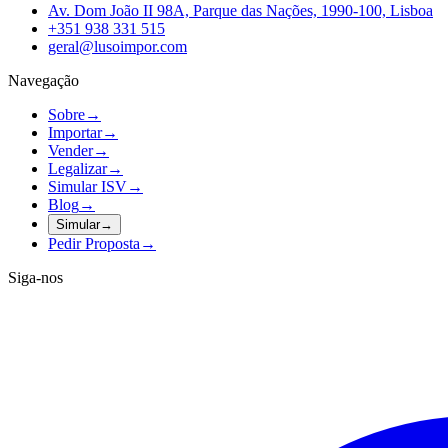
Av. Dom João II 98A, Parque das Nações, 1990-100, Lisboa
+351 938 331 515
geral@lusoimpor.com
Navegação
Sobre
→
Importar
→
Vender
→
Legalizar
→
Simular ISV
→
Blog
→
Simular
→
Pedir Proposta
→
Siga-nos