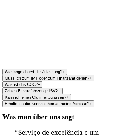
05
Portugiesisches Kennzeichen
Erhalten Sie die endgültigen Unterlagen, das portugiesische
Kennzeichen und Ihr Fahrzeug, fahrbereit für den legalen Verkehr in
Portugal.
Wie lange dauert die Zulassung?
+
Muss ich zum IMT oder zum Finanzamt gehen?
+
Was ist das COC?
+
Zahlen Elektrofahrzeuge ISV?
+
Kann ich einen Oldtimer zulassen?
+
Erhalte ich die Kennzeichen an meine Adresse?
+
Was man über uns sagt
“
Serviço de excelência e um